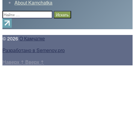
About Kamchatka
Поиск:
© 2026
О Камчатке
Разработано в Semenov.pro
Наверх
↑
Вверх
↑
Прокрутка
вверх