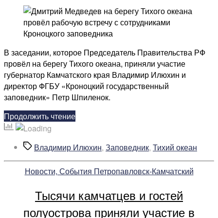
записи
Дмитрий
Медведев
на
берегу
В заседании, которое Председатель Правительства РФ
Тихого
провёл на берегу Тихого океана, приняли участие
океана
губернатор Камчатского края Владимир Илюхин и
провёл
директор ФГБУ «Кроноцкий государственный
рабочую
заповедник» Петр Шпиленок.
встречу
с
«Дмитрий
Продолжить чтение
сотрудниками
Медведев
Кроноцкого
на
Метки
Владимир Илюхин
,
Заповедник
,
Тихий океан
заповедника
берегу
Тихого
Рубрики
Новости, События Петропавловск-Камчатский
океана
провёл
Тысячи камчатцев и гостей
рабочую
встречу
полуострова приняли участие в
с