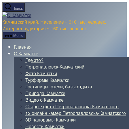
Перейти
Поиск
к
О
содержимому
Камчатке
Камчатский край. Население ~ 316 тыс. человек.
Интернет аудитория ~ 160 тыс. человек
Меню
Главная
О Камчатке
Где это?
Петропавловск-Камчатский
Фото Камчатки
Турфирмы Камчатки
Гостиницы, отели, базы отдыха
Природа Камчатки
Видео о Камчатке
Старые фото Петропавловска-Камчатского
12 онлайн камер Петропавловска-Камчатского
3D панорамы Камчатки
Новости Камчатки