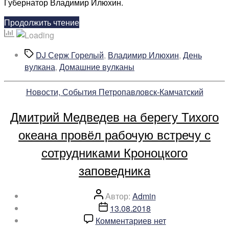
Губернатор Владимир Илюхин.
Камчатке
началось
«У
Продолжить чтение
празднование
подножия
Козельского
Метки
DJ Серж Горелый
,
Владимир Илюхин
,
День
вулкана
вулкана
,
Домашние вулканы
на
Камчатке
Рубрики
Новости, События Петропавловск-Камчатский
началось
празднование»
Дмитрий Медведев на берегу Тихого
океана провёл рабочую встречу с
сотрудниками Кроноцкого
заповедника
Автор
Автор:
Admin
записи
Дата
13.08.2018
записи
к
Комментариев
нет