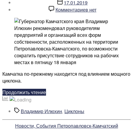
записи
Дата
17.01.2019
записи
к
Комментариев
нет
записи
Губернатор
рекомендовал
руководителям
предприятий
сократить
рабочий
день
на
Камчатка по-прежнему находится под влиянием мощного
время
циклона.
прохождения
циклона
«Губернатор
Продолжить чтение
рекомендовал
руководителям
Метки
Владимир Илюхин
,
Циклоны
предприятий
сократить
Рубрики
Новости, События Петропавловск-Камчатский
рабочий
день