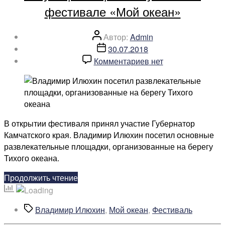
фестивале «Мой океан»
сотрудниками
Кроноцкого
заповедника»
Автор
Автор:
Admin
записи
Дата
30.07.2018
записи
к
Комментариев
нет
записи
Тысячи
камчатцев
и
гостей
В открытии фестиваля принял участие Губернатор
полуострова
Камчатского края. Владимир Илюхин посетил основные
приняли
развлекательные площадки, организованные на берегу
участие
Тихого океана.
в
фестивале
«Тысячи
Продолжить чтение
«Мой
камчатцев
океан»
и
Метки
Владимир Илюхин
,
Мой океан
,
Фестиваль
гостей
полуострова