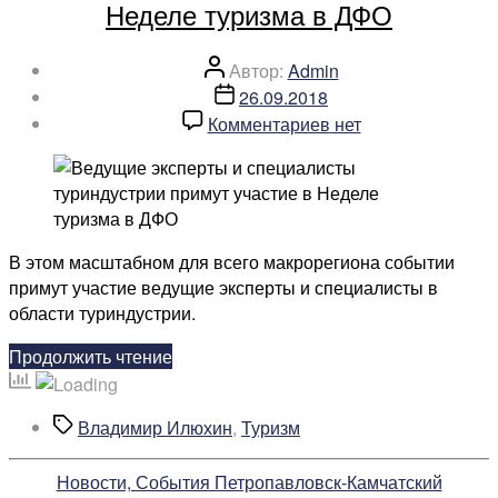
Неделе туризма в ДФО
Камчатки
и
Республики
Автор
Автор:
Admin
Корея»
записи
Дата
26.09.2018
записи
к
Комментариев
нет
записи
Ведущие
эксперты
и
специалисты
В этом масштабном для всего макрорегиона событии
туриндустрии
примут участие ведущие эксперты и специалисты в
примут
области туриндустрии.
участие
в
«Ведущие
Продолжить чтение
Неделе
эксперты
туризма
и
Метки
Владимир Илюхин
,
Туризм
в
специалисты
ДФО
туриндустрии
Рубрики
Новости, События Петропавловск-Камчатский
примут