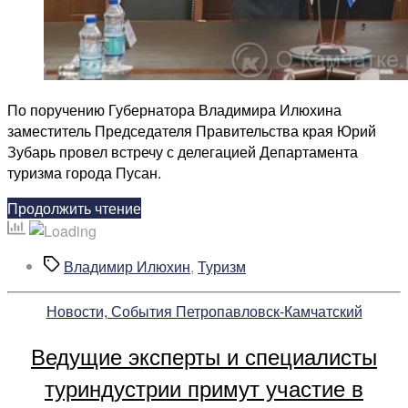
По поручению Губернатора Владимира Илюхина
заместитель Председателя Правительства края Юрий
Зубарь провел встречу с делегацией Департамента
туризма города Пусан.
«О
Продолжить чтение
запуске
прямого
Метки
Владимир Илюхин
,
Туризм
авиарейса
Петропавловск-
Рубрики
Новости, События Петропавловск-Камчатский
Камчатский
–
Ведущие эксперты и специалисты
Пусан
договорились
туриндустрии примут участие в
власти