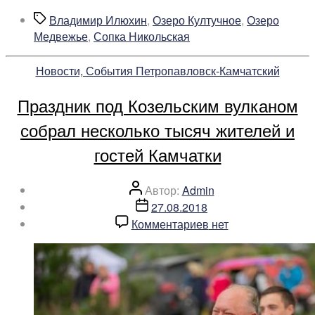
работу
году
Метки
Владимир Илюхин
,
Озеро Култучное
,
Озеро
по
в
Медвежье
,
Сопка Никольская
озеленению
Петропавловске-
Камчатском
Рубрики
Новости, События Петропавловск-Камчатский
планируется
провести
Праздник под Козельским вулканом
масштабную
работу
собрал несколько тысяч жителей и
по
гостей Камчатки
озеленению»
Автор
Автор:
Admin
записи
Дата
27.08.2018
записи
к
Комментариев
нет
записи
Праздник
под
Козельским
вулканом