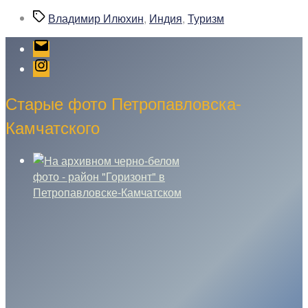
заинтересованы
Метки
Владимир Илюхин
,
Индия
,
Туризм
в
посещении
Email
Камчатки»
Instagram
Старые фото Петропавловска-
Камчатского