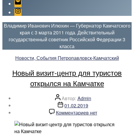
Email
Instagram
Владимир Иванович Илюхин — Губернатор Камчатского
края с 3 марта 2011 года. Действительный
государственный советник Российской Федерации 3
класса
Рубрики
Новости, События Петропавловск-Камчатский
Новый визит-центр для туристов
открылся на Камчатке
Автор
Автор:
Admin
записи
Дата
01.02.2019
записи
к
Комментариев
нет
записи
Новый
визит-