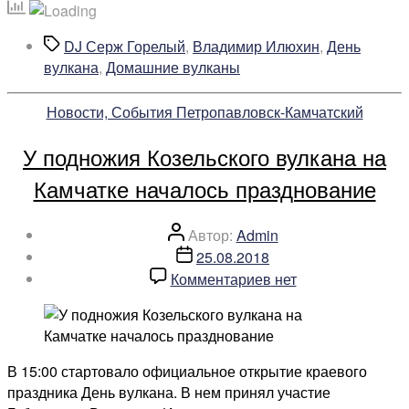
под
Козельским
Метки
DJ Серж Горелый
,
Владимир Илюхин
,
День
вулканом
вулкана
,
Домашние вулканы
собрал
несколько
Рубрики
Новости, События Петропавловск-Камчатский
тысяч
жителей
У подножия Козельского вулкана на
и
гостей
Камчатке началось празднование
Камчатки»
Автор
Автор:
Admin
записи
Дата
25.08.2018
записи
к
Комментариев
нет
записи
У
подножия
Козельского
В 15:00 стартовало официальное открытие краевого
вулкана
праздника День вулкана. В нем принял участие
на