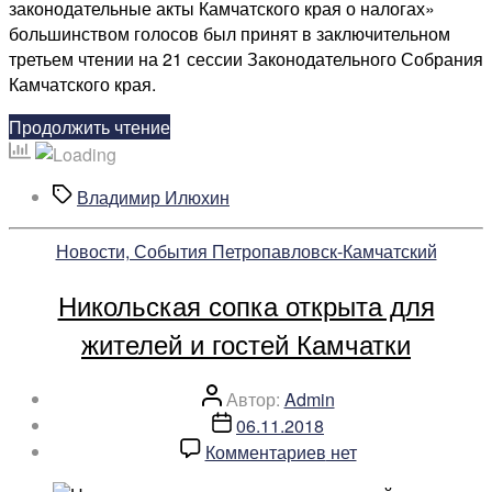
законодательные акты Камчатского края о налогах»
снижении
большинством голосов был принят в заключительном
транспортного
третьем чтении на 21 сессии Законодательного Собрания
налога
Камчатского края.
«На
Продолжить чтение
Камчатке
принято
Метки
Владимир Илюхин
решение
о
Рубрики
Новости, События Петропавловск-Камчатский
снижении
транспортного
Никольская сопка открыта для
налога»
жителей и гостей Камчатки
Автор
Автор:
Admin
записи
Дата
06.11.2018
записи
к
Комментариев
нет
записи