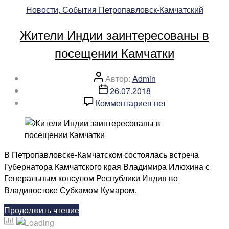
Рубрики
Новости, События Петропавловск-Камчатский
приняли
участие
Жители Индии заинтересованы в
в
фестивале
посещении Камчатки
«Мой
океан»»
Автор
Автор:
Admin
записи
Дата
26.07.2018
записи
к
Комментариев
нет
записи
Жители
Индии
заинтересованы
В Петропавловске-Камчатском состоялась встреча
в
Губернатора Камчатского края Владимира Илюхина с
посещении
Генеральным консулом Республики Индия во
Камчатки
Владивостоке Субхамом Кумаром.
«Жители
Продолжить чтение
Индии