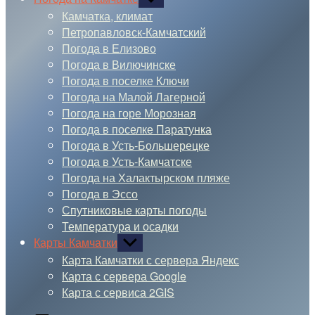
подменю
Камчатка, климат
Петропавловск-Камчатский
Погода в Елизово
Погода в Вилючинске
Погода в поселке Ключи
Погода на Малой Лагерной
Погода на горе Морозная
Погода в поселке Паратунка
Погода в Усть-Большерецке
Погода в Усть-Камчатске
Погода на Халактырском пляже
Погода в Эссо
Спутниковые карты погоды
Температура и осадки
Карты Камчатки
Показывать
подменю
Карта Камчатки с сервера Яндекс
Карта с сервера Google
Карта с сервиса 2GIS