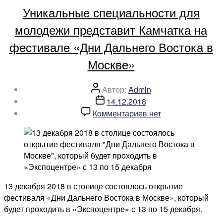
Уникальные специальности для
на
время
молодежи представит Камчатка на
прохождения
фестивале «Дни Дальнего Востока в
циклона»
Москве»
Автор
Автор:
Admin
записи
Дата
14.12.2018
записи
к
Комментариев
нет
записи
Уникальные
специальности
для
молодежи
представит
13 декабря 2018 в столице состоялось открытие
Камчатка
фестиваля «Дни Дальнего Востока в Москве», который
на
будет проходить в «Экспоцентре» с 13 по 15 декабря.
фестивале