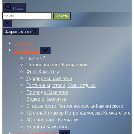
Поиск
Поиск:
Закрыть
поиск
Закрыть меню
Главная
О Камчатке
Показывать
подменю
Где это?
Петропавловск-Камчатский
Фото Камчатки
Турфирмы Камчатки
Гостиницы, отели, базы отдыха
Природа Камчатки
Видео о Камчатке
Старые фото Петропавловска-Камчатского
12 онлайн камер Петропавловска-Камчатского
3D панорамы Камчатки
Новости Камчатки
Погода на Камчатке
Показывать