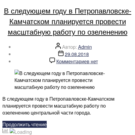
участие
В следующем году в Петропавловске-
в
Неделе
Камчатском планируется провести
туризма
масштабную работу по озеленению
в
ДФО»
Автор
Автор:
Admin
записи
Дата
29.08.2018
записи
к
Комментариев
нет
записи
В
следующем
году
в
В следующем году в Петропавловске-Камчатском
Петропавловске-
планируется провести масштабную работу по
Камчатском
озеленению центральной части города.
планируется
провести
«В
Продолжить чтение
масштабную
следующем