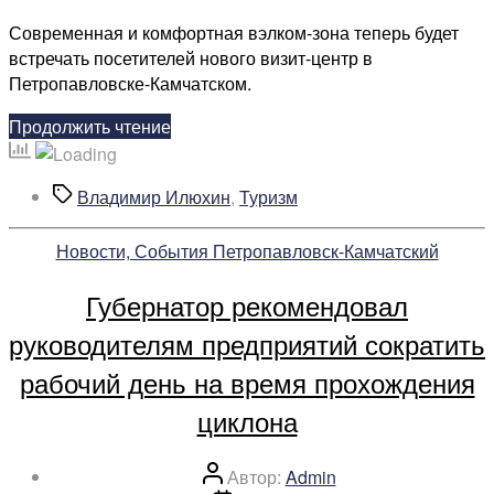
центр
Современная и комфортная вэлком-зона теперь будет
для
встречать посетителей нового визит-центр в
туристов
Петропавловске-Камчатском.
открылся
на
«Новый
Продолжить чтение
Камчатке
визит-
центр
Метки
Владимир Илюхин
,
Туризм
для
туристов
Рубрики
Новости, События Петропавловск-Камчатский
открылся
на
Губернатор рекомендовал
Камчатке»
руководителям предприятий сократить
рабочий день на время прохождения
циклона
Автор
Автор:
Admin