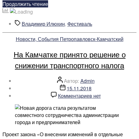
«Дни
«Уникальные
Продолжить чтение
Дальнего
специальности
Востока
для
Метки
Владимир Илюхин
,
Фестиваль
в
молодежи
Москве»
представит
Рубрики
Новости, События Петропавловск-Камчатский
Камчатка
на
На Камчатке принято решение о
фестивале
«Дни
снижении транспортного налога
Дальнего
Востока
Автор
Автор:
Admin
в
записи
Дата
15.11.2018
Москве»»
записи
к
Комментариев
нет
записи
На
Камчатке
принято
решение
Проект закона «О внесении изменений в отдельные
о