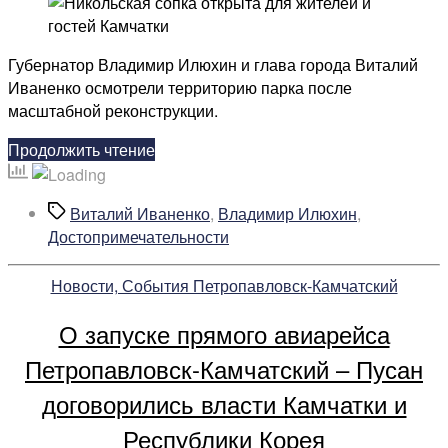
Никольская
сопка
открыта
Губернатор Владимир Илюхин и глава города Виталий
для
Иваненко осмотрели территорию парка после
жителей
масштабной реконструкции.
и
гостей
«Никольская
Продолжить чтение
Камчатки
сопка
открыта
Метки
Виталий Иваненко
,
Владимир Илюхин
,
для
Достопримечательности
жителей
и
Рубрики
Новости, События Петропавловск-Камчатский
гостей
Камчатки»
О запуске прямого авиарейса
Петропавловск-Камчатский – Пусан
договорились власти Камчатки и
Республики Корея