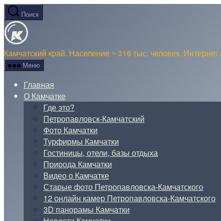
Перейти
Поиск
к
О
содержимому
Камчатке
Камчатский край. Население ~ 316 тыс. человек. Интернет 
Меню
Главная
О Камчатке
Где это?
Петропавловск-Камчатский
Фото Камчатки
Турфирмы Камчатки
Гостиницы, отели, базы отдыха
Природа Камчатки
Видео о Камчатке
Старые фото Петропавловска-Камчатского
12 онлайн камер Петропавловска-Камчатского
3D панорамы Камчатки
Новости Камчатки