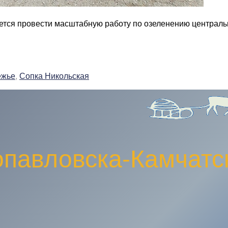
тся провести масштабную работу по озеленению центральн
ежье
,
Сопка Никольская
павловска-Камчатс