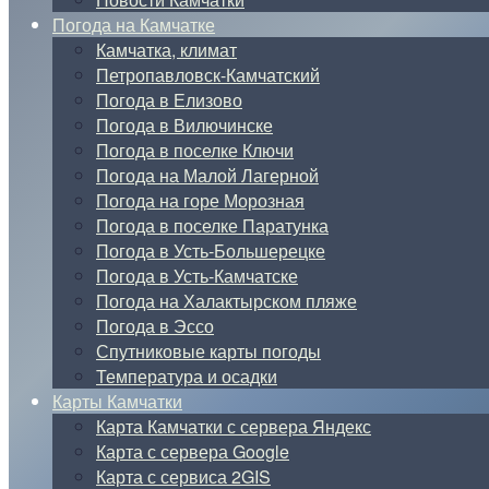
Погода на Камчатке
Камчатка, климат
Петропавловск-Камчатский
Погода в Елизово
Погода в Вилючинске
Погода в поселке Ключи
Погода на Малой Лагерной
Погода на горе Морозная
Погода в поселке Паратунка
Погода в Усть-Большерецке
Погода в Усть-Камчатске
Погода на Халактырском пляже
Погода в Эссо
Спутниковые карты погоды
Температура и осадки
Карты Камчатки
Карта Камчатки с сервера Яндекс
Карта с сервера Google
Карта с сервиса 2GIS