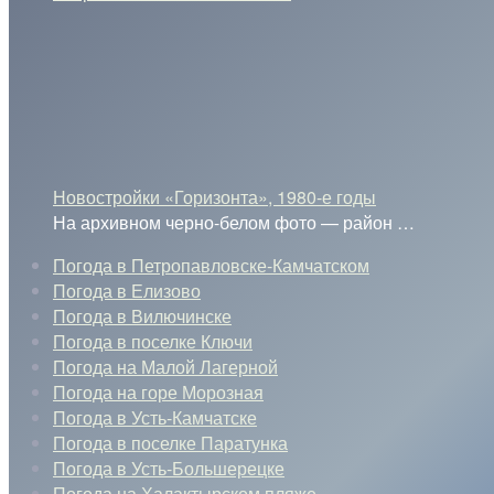
Новостройки «Горизонта», 1980-е годы
На архивном черно-белом фото — район
…
Погода в Петропавловске-Камчатском
Погода в Елизово
Погода в Вилючинске
Погода в поселке Ключи
Погода на Малой Лагерной
Погода на горе Морозная
Погода в Усть-Камчатске
Погода в поселке Паратунка
Погода в Усть-Большерецке
Погода на Халактырском пляже