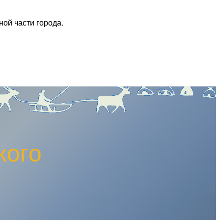
ой части города.
кого