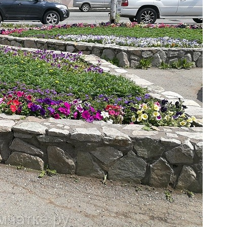
планируется
провести
масштабную
работу
по
озеленению