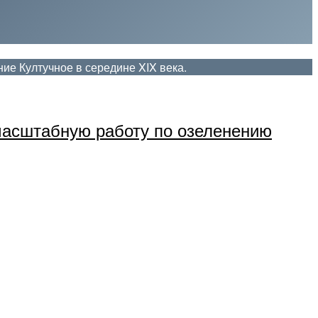
ие Култучное в середине XIX века.
масштабную работу по озеленению