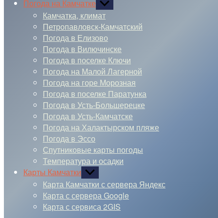
Погода на Камчатке
Показывать
подменю
Камчатка, климат
Петропавловск-Камчатский
Погода в Елизово
Погода в Вилючинске
Погода в поселке Ключи
Погода на Малой Лагерной
Погода на горе Морозная
Погода в поселке Паратунка
Погода в Усть-Большерецке
Погода в Усть-Камчатске
Погода на Халактырском пляже
Погода в Эссо
Спутниковые карты погоды
Температура и осадки
Карты Камчатки
Показывать
подменю
Карта Камчатки с сервера Яндекс
Карта с сервера Google
Карта с сервиса 2GIS