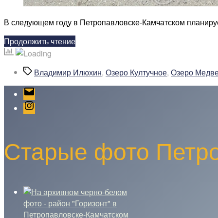
В следующем году в Петропавловске-Камчатском планируе
«В
Продолжить чтение
следующем
году
Метки
Владимир Илюхин
,
Озеро Култучное
,
Озеро Медв
в
Петропавловске-
Email
Камчатском
Instagram
планируется
провести
масштабную
Старые фото Петро
работу
по
озеленению»