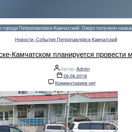
е города Петропавловск-Камчатский. Озеро получило назван
Рубрики
Новости, События Петропавловск-Камчатский
ске-Камчатском планируется провести 
Автор
Автор:
Admin
записи
Дата
29.08.2018
записи
к
Комментариев
нет
записи
В
следующем
году
в
Петропавловске-
Камчатском