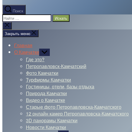
Поиск
Поиск:
Закрыть
поиск
Закрыть меню
Главная
О Камчатке
Показывать
подменю
Где это?
Петропавловск-Камчатский
Фото Камчатки
Турфирмы Камчатки
Гостиницы, отели, базы отдыха
Природа Камчатки
Видео о Камчатке
Старые фото Петропавловска-Камчатского
12 онлайн камер Петропавловска-Камчатского
3D панорамы Камчатки
Новости Камчатки