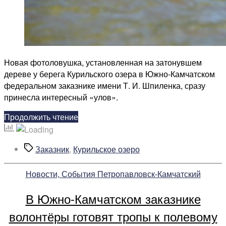
Новая фотоловушка, установленная на затонувшем
дереве у берега Курильского озера в Южно-Камчатском
федеральном заказнике имени Т. И. Шпиленка, сразу
принесла интересный «улов».
«Новое
Продолжить чтение
видео
с
Метки
Заказник
,
Курильское озеро
фотоловушки»
Рубрики
Новости, События Петропавловск-Камчатский
В Южно-Камчатском заказнике
волонтёры готовят тропы к полевому