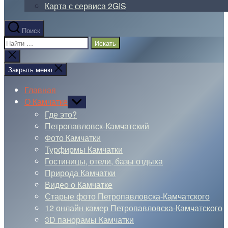
Карта с сервиса 2GIS
Поиск
Поиск:
Закрыть
поиск
Закрыть меню
Главная
О Камчатке
Показывать
подменю
Где это?
Петропавловск-Камчатский
Фото Камчатки
Турфирмы Камчатки
Гостиницы, отели, базы отдыха
Природа Камчатки
Видео о Камчатке
Старые фото Петропавловска-Камчатского
12 онлайн камер Петропавловска-Камчатского
3D панорамы Камчатки