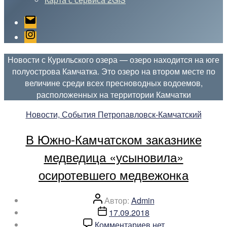
Email
Instagram
Новости с Курильского озера — озеро находится на юге
полуострова Камчатка. Это озеро на втором месте по
величине среди всех пресноводных водоемов,
расположенных на территории Камчатки
Рубрики
Новости, События Петропавловск-Камчатский
В Южно-Камчатском заказнике
медведица «усыновила»
осиротевшего медвежонка
Автор
Автор:
Admin
записи
Дата
17.09.2018
записи
к
Комментариев
нет