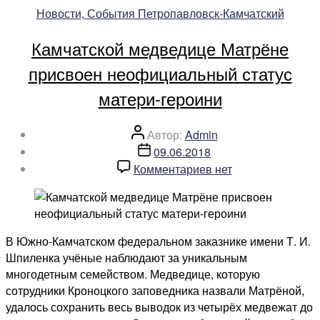
Рубрики
Новости, События Петропавловск-Камчатский
готовят
тропы
Камчатской медведице Матрёне
к
полевому
присвоен неофициальный статус
сезону»
матери-героини
Автор
Автор:
Admin
записи
Дата
09.06.2018
записи
к
Комментариев
нет
записи
Камчатской
медведице
Матрёне
В Южно-Камчатском федеральном заказнике имени Т. И.
присвоен
Шпиленка учёные наблюдают за уникальным
неофициальный
многодетным семейством. Медведице, которую
статус
сотрудники Кроноцкого заповедника назвали Матрёной,
матери-
удалось сохранить весь выводок из четырёх медвежат до
героини