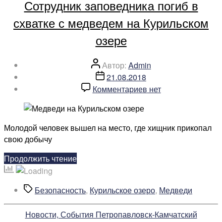
Сотрудник заповедника погиб в
медведя-
людоеда,
схватке с медведем на Курильском
убившие
озере
стажера»
Автор
Автор:
Admin
записи
Дата
21.08.2018
записи
к
Комментариев
нет
записи
Сотрудник
заповедника
Молодой человек вышел на место, где хищник прикопал
погиб
свою добычу
в
схватке
«Сотрудник
Продолжить чтение
с
заповедника
медведем
погиб
Метки
Безопасность
,
Курильское озеро
,
Медведи
на
в
Курильском
схватке
озере
Рубрики
Новости, События Петропавловск-Камчатский
с