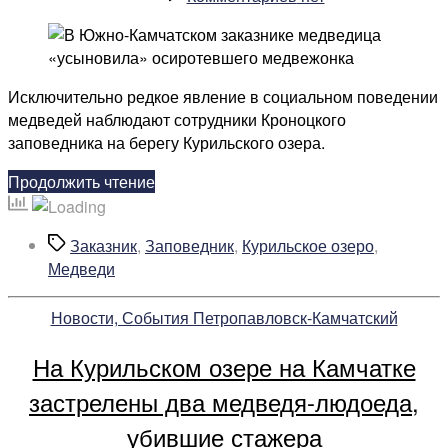
записи
В
Южно-
Камчатском
Исключительно редкое явление в социальном поведении
заказнике
медведей наблюдают сотрудники Кроноцкого
медведица
заповедника на берегу Курильского озера.
«усыновила»
осиротевшего
«В
Продолжить чтение
медвежонка
Южно-
Камчатском
Метки
Заказник
,
Заповедник
,
Курильское озеро
,
заказнике
Медведи
медведица
«усыновила»
Рубрики
Новости, События Петропавловск-Камчатский
осиротевшего
медвежонка»
На Курильском озере на Камчатке
застрелены два медведя-людоеда,
убившие стажера