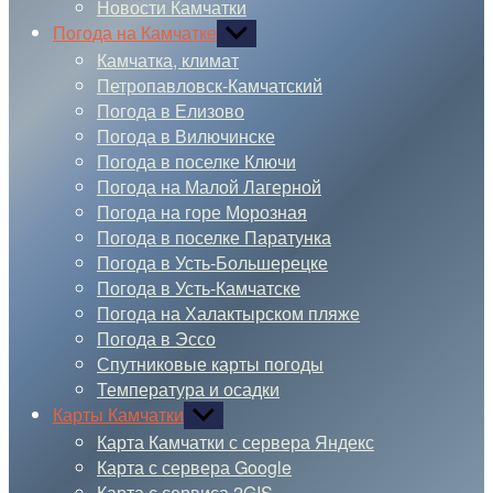
Новости Камчатки
Погода на Камчатке
Показывать
подменю
Камчатка, климат
Петропавловск-Камчатский
Погода в Елизово
Погода в Вилючинске
Погода в поселке Ключи
Погода на Малой Лагерной
Погода на горе Морозная
Погода в поселке Паратунка
Погода в Усть-Большерецке
Погода в Усть-Камчатске
Погода на Халактырском пляже
Погода в Эссо
Спутниковые карты погоды
Температура и осадки
Карты Камчатки
Показывать
подменю
Карта Камчатки с сервера Яндекс
Карта с сервера Google
Карта с сервиса 2GIS