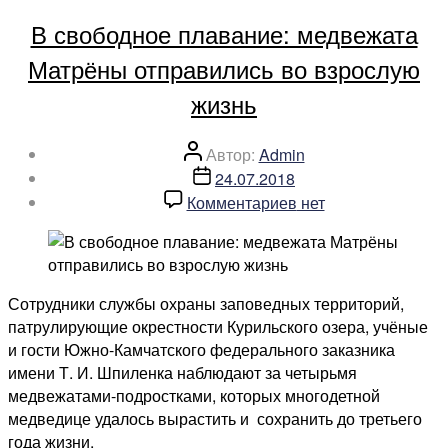
медведем
В свободное плавание: медвежата
на
Курильском
Матрёны отправились во взрослую
озере»
жизнь
Автор
Автор:
Admin
записи
Дата
24.07.2018
записи
к
Комментариев
нет
записи
В
свободное
плавание:
Сотрудники службы охраны заповедных территорий,
медвежата
патрулирующие окрестности Курильского озера, учёные
Матрёны
и гости Южно-Камчатского федерального заказника
отправились
имени Т. И. Шпиленка наблюдают за четырьмя
во
медвежатами-подростками, которых многодетной
взрослую
медведице удалось вырастить и сохранить до третьего
жизнь
года жизни.