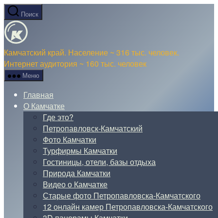
Перейти
Поиск
к
О
содержимому
Камчатке
Камчатский край. Население ~ 316 тыс. человек.
Интернет аудитория ~ 160 тыс. человек
Меню
Главная
О Камчатке
Где это?
Петропавловск-Камчатский
Фото Камчатки
Турфирмы Камчатки
Гостиницы, отели, базы отдыха
Природа Камчатки
Видео о Камчатке
Старые фото Петропавловска-Камчатского
12 онлайн камер Петропавловска-Камчатского
3D панорамы Камчатки