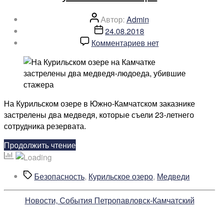
Автор
Автор:
Admin
записи
Дата
24.08.2018
записи
к
Комментариев
нет
записи
На
Курильском
озере
на
На Курильском озере в Южно-Камчатском заказнике
Камчатке
застрелены два медведя, которые съели 23-летнего
застрелены
сотрудника резервата.
два
медведя-
«На
Продолжить чтение
людоеда,
Курильском
убившие
озере
Метки
Безопасность
,
Курильское озеро
,
Медведи
стажера
на
Камчатке
Рубрики
Новости, События Петропавловск-Камчатский
застрелены
два