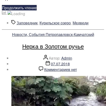
«В
Продолжить чтение
свободное
плавание:
Метки
Заповедник
,
Курильское озеро
,
Медведи
медвежата
Матрёны
Рубрики
Новости, События Петропавловск-Камчатский
отправились
во
Нерка в Золотом ручье
взрослую
жизнь»
Автор
Автор:
Admin
записи
Дата
07.07.2018
записи
к
Комментариев
нет
записи
Нерка
в
Золотом
ручье