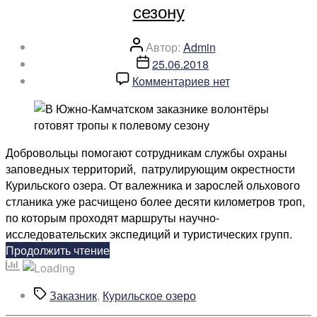
сезону
Автор
Автор:
Admin
записи
Дата
25.06.2018
записи
к
Комментариев
нет
записи
В
Южно-
Камчатском
Добровольцы помогают сотрудникам службы охраны
заказнике
заповедных территорий, патрулирующим окрестности
волонтёры
Курильского озера. От валежника и зарослей ольхового
готовят
стланика уже расчищено более десяти километров троп,
тропы
по которым проходят маршруты научно-
к
исследовательских экспедиций и туристических групп.
полевому
«В
Продолжить чтение
сезону
Южно-
Камчатском
Метки
Заказник
,
Курильское озеро
заказнике
волонтёры