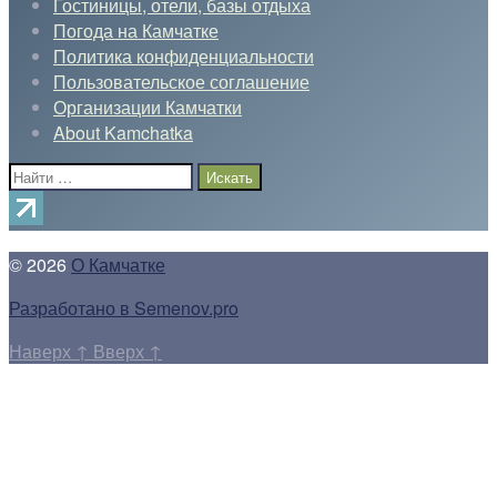
Гостиницы, отели, базы отдыха
Погода на Камчатке
Политика конфиденциальности
Пользовательское соглашение
Организации Камчатки
About Kamchatka
Поиск:
© 2026
О Камчатке
Разработано в Semenov.pro
Наверх
↑
Вверх
↑
Прокрутка
вверх