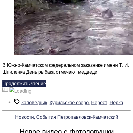
В Южно-Камчатском федеральном заказнике имени Т. И.
Шпиленка День рыбака отмечают медведи!
«Нерка
Продолжить чтение
в
Золотом
Метки
Заповедник
,
Курильское озеро
,
Нерест
,
Нерка
ручье»
Рубрики
Новости, События Петропавловск-Камчатский
Новое видео с фотоловушки