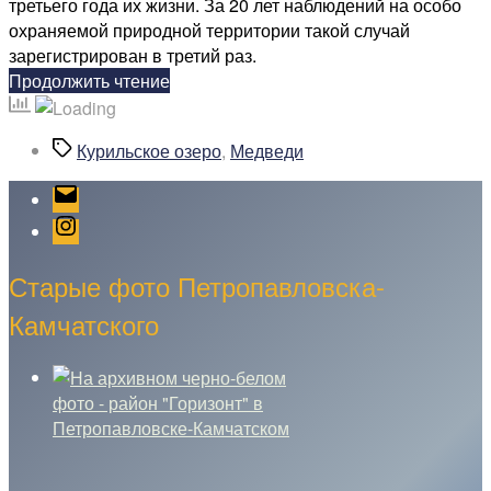
третьего года их жизни. За 20 лет наблюдений на особо
охраняемой природной территории такой случай
зарегистрирован в третий раз.
«Камчатской
Продолжить чтение
медведице
Матрёне
Метки
Курильское озеро
,
Медведи
присвоен
неофициальный
Email
статус
Instagram
матери-
героини»
Старые фото Петропавловска-
Камчатского