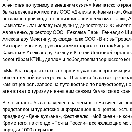
Агентства по туризму и внешним связям Камчатского края
была вручена коллективу ООО «Дилижанс-Камчатка», бла
рекламно-производственной компании «Реклама Парк», А
Камчатка» Станиславу Бандурину, директору ООО «Клеве
Авраменко, директору ООО «Реклама Парк» Геннадию Шил
Александру Мечетину, руководителю ООО «Витязь-Тревел
Виктору Сиротину, руководителям корякского стойбища 
Камчатке» Александру Зязину и Ксении Лопковой, органи
волонтёрам КТИЦ, дипломы победителям творческого конк
«Мы благодарны всем, кто принял участие в организации 
общественной жизни региона. Выставка была востребована
камчатцев есть запрос на путешествие по полуострову, н
агентства по туризму и внешним связям Камчатского края
Вся выставка была разделена на четыре тематические зон
представлены туристские информационные центры Усть-
празднику «День вулкана», фестивалю «Мой океан» и кон
Кроме того, на стенде «Почты России» все желающие могл
порядка 1000 открыток.