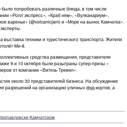
о было попробовать различные блюда, в том числе
ании «Ролл экспресс», «Краб ням», «Вулканариум»,
ое варенье» (@volcanicjam) и «Море на вынос Камчатка».
эксперты.
 выставка техники и туристического транспорта. Жители
ртолёт Ми-8.
коллективные средства размещения, представители
акже 9 и 10 октября были разыграны супер-призы –
зеров от компании «Витязь-Тревел».
астие около 30 представителей бизнеса. На обсуждение
я разрешений на организацию уличных фуд-кортов, а
етропавловске-Камчатском