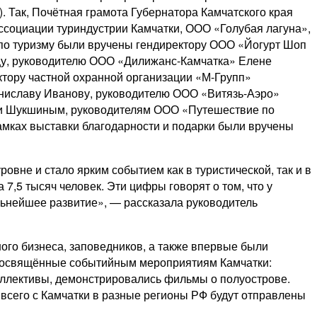
. Так, Почётная грамота Губернатора Камчатского края
социации туриндустрии Камчатки, ООО «Голубая лагуна»,
по туризму были вручены гендиректору ООО «Йогурт Шоп
цу, руководителю ООО «Дилижанс-Камчатка» Елене
ору частной охранной организации «М-Групп»
ниславу Иванову, руководителю ООО «Витязь-Аэро»
сии Шукшиным, руководителям ООО «Путешествие по
амках выставки благодарности и подарки были вручены
вне и стало ярким событием как в туристической, так и в
7,5 тысяч человек. Эти цифры говорят о том, что у
альнейшее развитие», — рассказала руководитель
ого бизнеса, заповедников, а также впервые были
 посвящённые событийным мероприятиям Камчатки:
коллективы, демонстрировались фильмы о полуострове.
 всего с Камчатки в разные регионы РФ будут отправлены