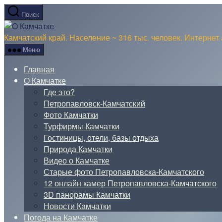
Перейти
Поиск
к
О
содержимому
Камчатке
Камчатский край. Население ~ 316 тыс. человек. Интернет 
Меню
Главная
О Камчатке
Где это?
Петропавловск-Камчатский
Фото Камчатки
Турфирмы Камчатки
Гостиницы, отели, базы отдыха
Природа Камчатки
Видео о Камчатке
Старые фото Петропавловска-Камчатского
12 онлайн камер Петропавловска-Камчатского
3D панорамы Камчатки
Новости Камчатки
Погода на Камчатке