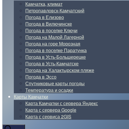
Камчатка, климат
Петропавловск-Камчатский
Погода в Елизово
Погода в Вилючинске
Погода в поселке Ключи
Погода на Малой Лагерной
Погода на горе Морозная
Погода в поселке Паратунка
Погода в Усть-Большерецке
Погода в Усть-Камчатске
Погода на Халактырском пляже
Погода в Эссо
Спутниковые карты погоды
Температура и осадки
Карты Камчатки
Карта Камчатки с сервера Яндекс
Карта с сервера Google
Карта с сервиса 2GIS