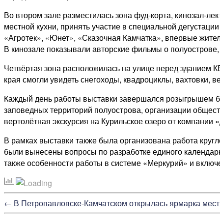
Во втором зале разместилась зона фуд-корта, кинозал-ле
местной кухни, принять участие в специальной дегустаци
«Агротек», «Юнет», «Сказочная Камчатка», впервые жите
В кинозале показывали авторские фильмы о полуострове,
Четвёртая зона расположилась на улице перед зданием КВ
края смогли увидеть снегоходы, квадроциклы, вахтовки, ве
Каждый день работы выставки завершался розыгрышем бо
заповедных территорий полуострова, организации общест
вертолётная экскурсия на Курильское озеро от компании 
В рамках выставки также была организована работа кругл
были вынесены вопросы по разработке единого календарн
также особенности работы в системе «Меркурий» и включ
←
В Петропавловске-Камчатском открылась ярмарка мес