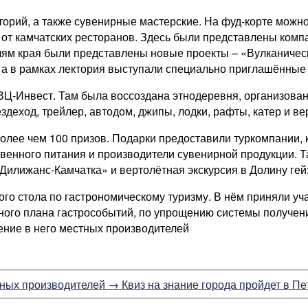
кторий, а также сувенирные мастерские. На фуд-корте можн
и от камчатских ресторанов. Здесь были представлены комп
лям края были представлены новые проекты – «Вулканическ
 а в рамках лектория выступали специально приглашённые 
Ц-Инвест. Там была воссоздана этнодеревня, организована
здеход, трейлер, автодом, джипы, лодки, рафты, катер и ве
лее чем 100 призов. Подарки предоставили туркомпании, 
венного питания и производители сувенирной продукции. Т
«Дилижанс-Камчатка» и вертолётная экскурсия в Долину гей
ого стола по гастрономическому туризму. В нём приняли уч
ого плана гастрособытий, по упрощению системы получени
ение в него местных производителей
тных производителей
→
Квиз на знание города пройдет в П