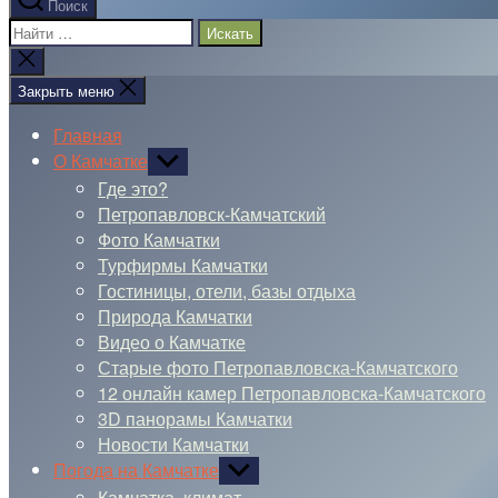
Поиск
Поиск:
Закрыть
поиск
Закрыть меню
Главная
О Камчатке
Показывать
подменю
Где это?
Петропавловск-Камчатский
Фото Камчатки
Турфирмы Камчатки
Гостиницы, отели, базы отдыха
Природа Камчатки
Видео о Камчатке
Старые фото Петропавловска-Камчатского
12 онлайн камер Петропавловска-Камчатского
3D панорамы Камчатки
Новости Камчатки
Погода на Камчатке
Показывать
подменю
Камчатка, климат