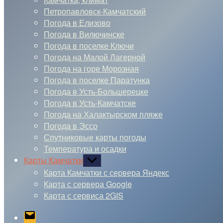
Петропавловск-Камчатский
Погода в Елизово
Погода в Вилючинске
Погода в поселке Ключи
Погода на Малой Лагерной
Погода на горе Морозная
Погода в поселке Паратунка
Погода в Усть-Большерецке
Погода в Усть-Камчатске
Погода на Халактырском пляже
Погода в Эссо
Спутниковые карты погоды
Температура и осадки
Карты Камчатки
Показывать
подменю
Карта Камчатки с сервера Яндекс
Карта с сервера Google
Карта с сервиса 2GIS
Email