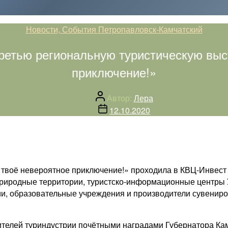
Рубрики
Новости, События Петропавловск-Камчатский
третью региональную туристическую выс
приключение!»
Автор
Автор:
Лера
записи
Дата
12.10.2020
записи
 твоё невероятное приключение!» проходила в КВЦ-Инвест 9
риродные территории, туристско-информационные центры У
ии, образовательные учреждения и производители сувениро
телей туриндустрии почётными наградами Губернатора Кам