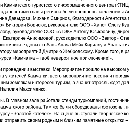
 и Камчатского туристского информационного центра (КТИЦ)
годарностями главы региона были поощрены коллективы Ас
нна Давыдова, Михаил Смирнов, благодарности Агентства 
р» Виктории Борисюк, руководителю ООО «Ханс» Олегу Ку
ову, руководителю ООО «АТЭК» Антону Юзифовичу, директ
» Екатерине Анисимовой, руководителю ООО «Вектор» Ста
и питомника ездовых собак «Авача Мей» Кириллу и Анаста
затору мероприятий Дмитрию Жебровскому. Кроме того, в р
урса «Камчатка – твоё невероятное приключение!».
и проведении выставки. Мероприятие прошло на высоком уро
 у жителей Камчатки, всего мероприятие посетили порядка 
ашим землякам интересен туризм, а значит отрасль ждёт д
 Наталия Максименко.
ы. В главном зале работали стенды туркомпаний, гостиничн
Камчатского района. Там же были оборудованы фотозоны,
курсу «Золотой котелок». На сцене выступали творческие 
и отправить своим родным и близким памятные открытки –