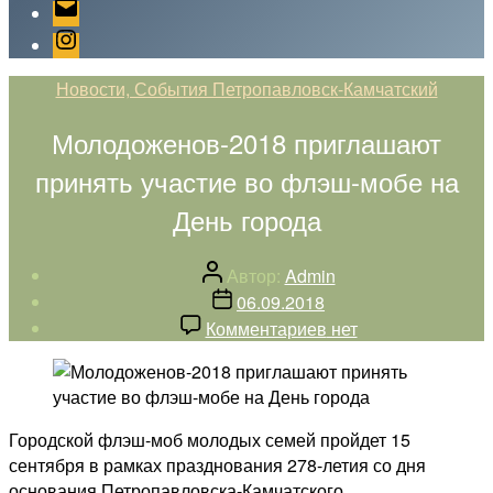
Email
Instagram
Рубрики
Новости, События Петропавловск-Камчатский
Молодоженов-2018 приглашают
принять участие во флэш-мобе на
День города
Автор
Автор:
Admin
записи
Дата
06.09.2018
записи
к
Комментариев
нет
записи
Молодоженов-2018
приглашают
принять
Городской флэш-моб молодых семей пройдет 15
участие
сентября в рамках празднования 278-летия со дня
во
основания Петропавловска-Камчатского.