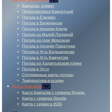
подменю
Камчатка, климат
Петропавловск-Камчатский
Погода в Елизово
Погода в Вилючинске
Погода в поселке Ключи
Погода на Малой Лагерной
Погода на горе Морозная
Погода в поселке Паратунка
Погода в Усть-Большерецке
Погода в Усть-Камчатске
Погода на Халактырском пляже
Погода в Эссо
Спутниковые карты погоды
Температура и осадки
Карты Камчатки
Показывать
подменю
Карта Камчатки с сервера Яндекс
Карта с сервера Google
Карта с сервиса 2GIS