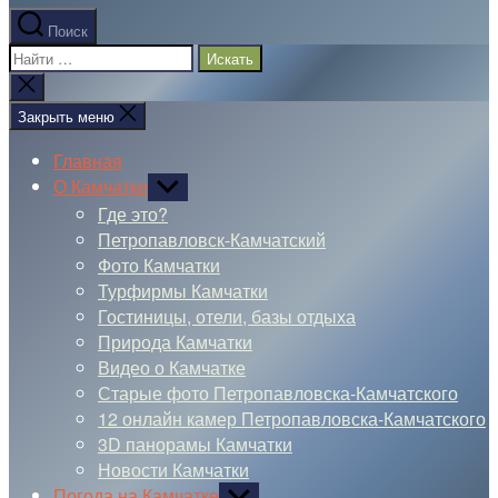
Поиск
Поиск:
Закрыть
поиск
Закрыть меню
Главная
О Камчатке
Показывать
подменю
Где это?
Петропавловск-Камчатский
Фото Камчатки
Турфирмы Камчатки
Гостиницы, отели, базы отдыха
Природа Камчатки
Видео о Камчатке
Старые фото Петропавловска-Камчатского
12 онлайн камер Петропавловска-Камчатского
3D панорамы Камчатки
Новости Камчатки
Погода на Камчатке
Показывать