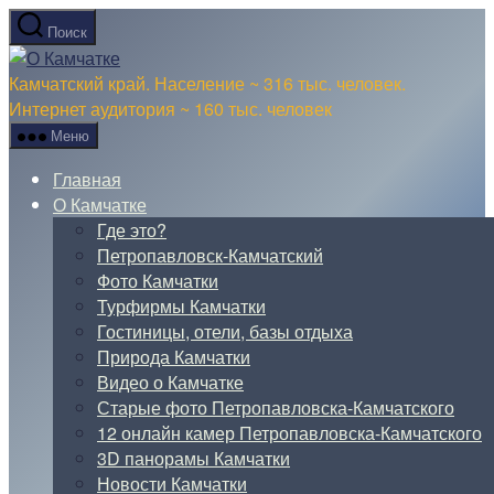
Перейти
Поиск
к
О
содержимому
Камчатке
Камчатский край. Население ~ 316 тыс. человек.
Интернет аудитория ~ 160 тыс. человек
Меню
Главная
О Камчатке
Где это?
Петропавловск-Камчатский
Фото Камчатки
Турфирмы Камчатки
Гостиницы, отели, базы отдыха
Природа Камчатки
Видео о Камчатке
Старые фото Петропавловска-Камчатского
12 онлайн камер Петропавловска-Камчатского
3D панорамы Камчатки
Новости Камчатки