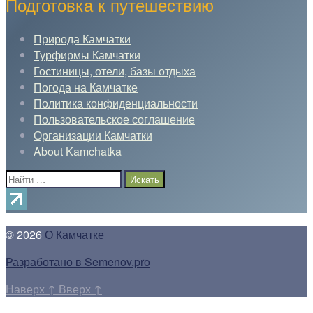
Подготовка к путешествию
Природа Камчатки
Турфирмы Камчатки
Гостиницы, отели, базы отдыха
Погода на Камчатке
Политика конфиденциальности
Пользовательское соглашение
Организации Камчатки
About Kamchatka
Поиск:
© 2026
О Камчатке
Разработано в Semenov.pro
Наверх
↑
Вверх
↑
Прокрутка