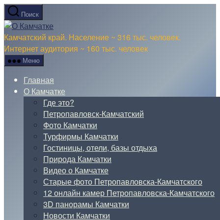
Перейти
Поиск
к
О
содержимому
Камчатке
Камчатский край. Население ~ 316 тыс. человек.
Интернет аудитория ~ 160 тыс. человек
Меню
Главная
О Камчатке
Где это?
Петропавловск-Камчатский
Фото Камчатки
Турфирмы Камчатки
Гостиницы, отели, базы отдыха
Природа Камчатки
Видео о Камчатке
Старые фото Петропавловска-Камчатского
12 онлайн камер Петропавловска-Камчатского
3D панорамы Камчатки
Новости Камчатки