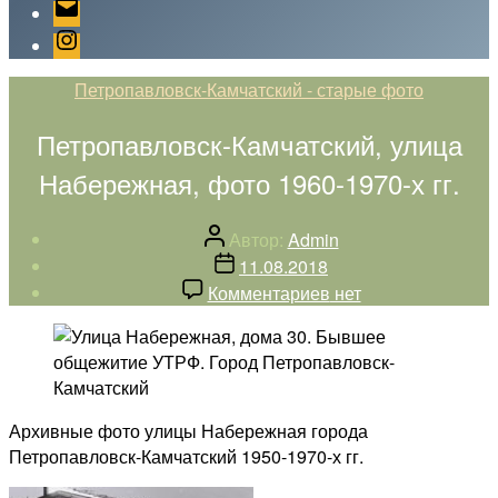
Email
Instagram
Рубрики
Петропавловск-Камчатский - старые фото
Петропавловск-Камчатский, улица
Набережная, фото 1960-1970-х гг.
Автор
Автор:
Admin
записи
Дата
11.08.2018
записи
к
Комментариев
нет
записи
Петропавловск-
Камчатский,
улица
Набережная,
Архивные фото улицы Набережная города
фото
Петропавловск-Камчатский 1950-1970-х гг.
1960-
1970-