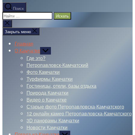
Поиск
Поиск:
Закрыть
поиск
Закрыть меню
Главная
О Камчатке
Показывать
подменю
Где это?
Петропавловск-Камчатский
Фото Камчатки
Турфирмы Камчатки
Гостиницы, отели, базы отдыха
Природа Камчатки
Видео о Камчатке
Старые фото Петропавловска-Камчатского
12 онлайн камер Петропавловска-Камчатского
3D панорамы Камчатки
Новости Камчатки
Погода на Камчатке
Показывать