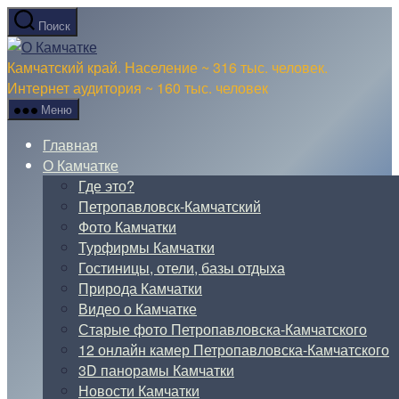
Перейти
Поиск
к
О
содержимому
Камчатке
Камчатский край. Население ~ 316 тыс. человек.
Интернет аудитория ~ 160 тыс. человек
Меню
Главная
О Камчатке
Где это?
Петропавловск-Камчатский
Фото Камчатки
Турфирмы Камчатки
Гостиницы, отели, базы отдыха
Природа Камчатки
Видео о Камчатке
Старые фото Петропавловска-Камчатского
12 онлайн камер Петропавловска-Камчатского
3D панорамы Камчатки
Новости Камчатки