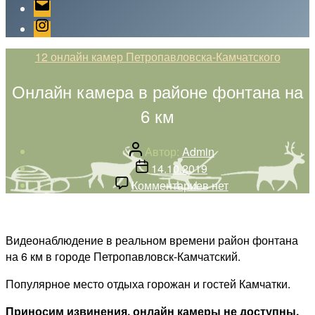
Email
Instagram
Рубрики
12 онлайн камер Петропавловска-Камчатского
Онлайн камера в районе фонтана на
6 км
Автор
Автор:
Admin
записи
Дата
14.10.2019
записи
к
Комментариев
нет
записи
Онлайн
камера
Видеонаблюдение в реальном времени район фонтана
в
на 6 км в городе Петропавловск-Камчатский.
районе
фонтана
Популярное место отдыха горожан и гостей Камчатки.
на
Приносим извинения, онлайн камеры не доступны.
6