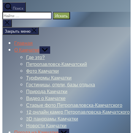
Поиск
Поиск:
Закрыть
поиск
Закрыть меню
Главная
О Камчатке
Показывать
подменю
Где это?
Петропавловск-Камчатский
Фото Камчатки
Турфирмы Камчатки
Гостиницы, отели, базы отдыха
Природа Камчатки
Видео о Камчатке
Старые фото Петропавловска-Камчатского
12 онлайн камер Петропавловска-Камчатского
3D панорамы Камчатки
Новости Камчатки
Погода на Камчатке
Показывать