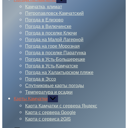
подменю
Камчатка, климат
Петропавловск-Камчатский
Погода в Елизово
Погода в Вилючинске
Погода в поселке Ключи
Погода на Малой Лагерной
Погода на горе Морозная
Погода в поселке Паратунка
Погода в Усть-Большерецке
Погода в Усть-Камчатске
Погода на Халактырском пляже
Погода в Эссо
Спутниковые карты погоды
Температура и осадки
Карты Камчатки
Показывать
подменю
Карта Камчатки с сервера Яндекс
Карта с сервера Google
Карта с сервиса 2GIS