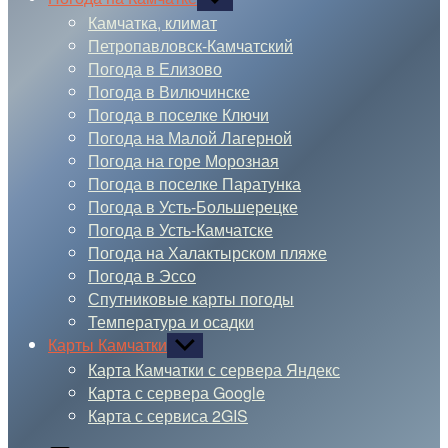
подменю
Камчатка, климат
Петропавловск-Камчатский
Погода в Елизово
Погода в Вилючинске
Погода в поселке Ключи
Погода на Малой Лагерной
Погода на горе Морозная
Погода в поселке Паратунка
Погода в Усть-Большерецке
Погода в Усть-Камчатске
Погода на Халактырском пляже
Погода в Эссо
Спутниковые карты погоды
Температура и осадки
Карты Камчатки
Показывать
подменю
Карта Камчатки с сервера Яндекс
Карта с сервера Google
Карта с сервиса 2GIS