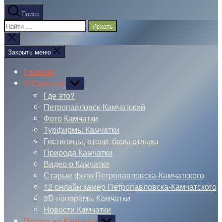
Поиск
Поиск:
Закрыть
поиск
Закрыть меню
Главная
О Камчатке
Показывать
подменю
Где это?
Петропавловск-Камчатский
Фото Камчатки
Турфирмы Камчатки
Гостиницы, отели, базы отдыха
Природа Камчатки
Видео о Камчатке
Старые фото Петропавловска-Камчатского
12 онлайн камер Петропавловска-Камчатского
3D панорамы Камчатки
Новости Камчатки
Погода на Камчатке
Показывать