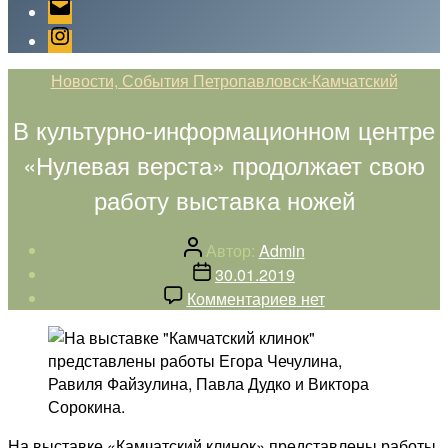
Email
Instagram
Рубрики
Новости, События Петропавловск-Камчатский
В культурно-информационном центре
«Нулевая верста» продолжает свою
работу выставка ножей
Автор
Автор:
Admin
записи
Дата
30.01.2019
записи
к
Комментариев
нет
записи
В
культурно-
информационном
центре
«Нулевая
На выставке «Камчатский клинок» представлены работы