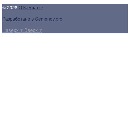
© 2026
О Камчатке
Разработано в Semenov.pro
Наверх
↑
Вверх
↑
Прокрутка
вверх