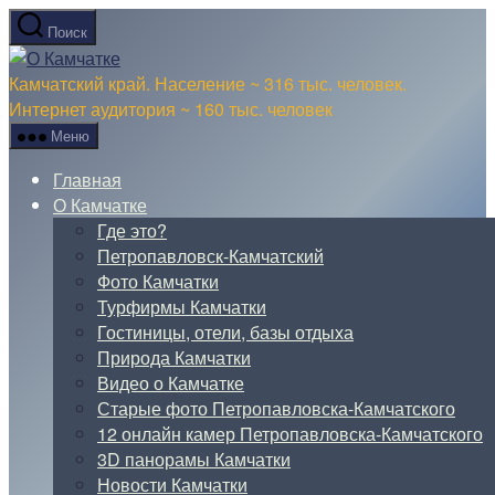
Перейти
Поиск
к
О
содержимому
Камчатке
Камчатский край. Население ~ 316 тыс. человек.
Интернет аудитория ~ 160 тыс. человек
Меню
Главная
О Камчатке
Где это?
Петропавловск-Камчатский
Фото Камчатки
Турфирмы Камчатки
Гостиницы, отели, базы отдыха
Природа Камчатки
Видео о Камчатке
Старые фото Петропавловска-Камчатского
12 онлайн камер Петропавловска-Камчатского
3D панорамы Камчатки
Новости Камчатки