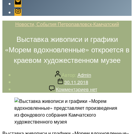
Email
Instagram
Рубрики
Новости, События Петропавловск-Камчатский
Выставка живописи и графики
«Морем вдохновленные» откроется в
краевом художественном музее
Автор
Автор:
Admin
записи
Дата
30.11.2018
записи
к
Комментариев
нет
записи
Выставка
живописи
и
графики
«Морем
Выставка живописи и графики «Морем вдохновленные»