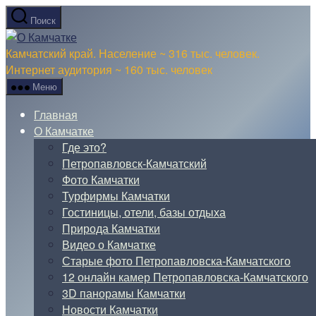
Перейти
Поиск
к
О
содержимому
Камчатке
Камчатский край. Население ~ 316 тыс. человек.
Интернет аудитория ~ 160 тыс. человек
Меню
Главная
О Камчатке
Где это?
Петропавловск-Камчатский
Фото Камчатки
Турфирмы Камчатки
Гостиницы, отели, базы отдыха
Природа Камчатки
Видео о Камчатке
Старые фото Петропавловска-Камчатского
12 онлайн камер Петропавловска-Камчатского
3D панорамы Камчатки
Новости Камчатки