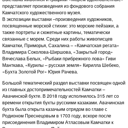
вдохновленные»
представляет произведения из фондового собрания
откроется
Камчатского художественного музея.
в
В экспозиции выставки –произведения художников,
краевом
посвященные морской стихии: это морские пейзажи, а
художественном
также портреты и сюжетные картины, тематически
музее
связанные с морем. Среди них работы живописцев
Камчатки, Приморья, Сахалина – «Камчатская регата»
Владимира Соколова-Ширшова, «Закрытый город»
Вячеслава Белых, «Рыбаки прибрежного лова» Гиви
Манткава, «Курилы – русская земля» Кирилла Шебеко,
«Бухта Золотой Рог» Юрия Рачева.
Большой тематический раздел выставки посвящен одной
из главных достопримечательностей Камчатки –
Авачинской бухте. В 2018 году исполнилось 315 лет со
времени открытия бухты русскими казаками. Авачинская
бухта была открыта казачьим отрядом во главе с
Родионом Преснецовым в 1703 году, вскоре после
присоединения Владимиром Атласовым Камчатки к