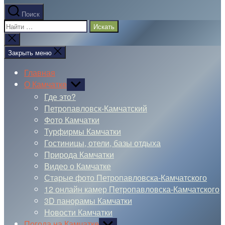
Поиск
Поиск:
Закрыть
поиск
Закрыть меню
Главная
О Камчатке
Показывать
подменю
Где это?
Петропавловск-Камчатский
Фото Камчатки
Турфирмы Камчатки
Гостиницы, отели, базы отдыха
Природа Камчатки
Видео о Камчатке
Старые фото Петропавловска-Камчатского
12 онлайн камер Петропавловска-Камчатского
3D панорамы Камчатки
Новости Камчатки
Погода на Камчатке
Показывать