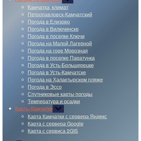
подменю
Камчатка, климат
Петропавловск-Камчатский
Погода в Елизово
Погода в Вилючинске
Погода в поселке Ключи
Погода на Малой Лагерной
Погода на горе Морозная
Погода в поселке Паратунка
Погода в Усть-Большерецке
Погода в Усть-Камчатске
Погода на Халактырском пляже
Погода в Эссо
Спутниковые карты погоды
Температура и осадки
Карты Камчатки
Показывать
подменю
Карта Камчатки с сервера Яндекс
Карта с сервера Google
Карта с сервиса 2GIS