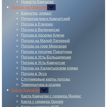
Новости Камчатки
Погода на Камчатке
Показывать
подменю
Камчатка, климат
Петропавловск-Камчатский
Погода в Елизово
Погода в Вилючинске
Погода в поселке Ключи
Погода на Малой Лагерной
Погода на горе Морозная
Погода в поселке Паратунка
Погода в Усть-Большерецке
Погода в Усть-Камчатске
Погода на Халактырском пляже
Погода в Эссо
Спутниковые карты погоды
Температура и осадки
Карты Камчатки
Показывать
подменю
Карта Камчатки с сервера Яндекс
Карта с сервера Google
Карта с сервиса 2GIS