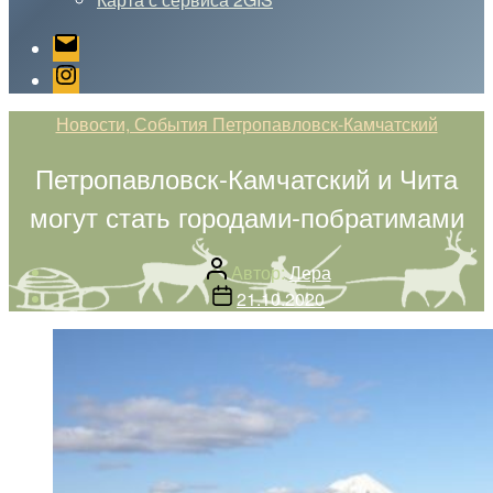
Email
Instagram
Рубрики
Новости, События Петропавловск-Камчатский
Петропавловск-Камчатский и Чита
могут стать городами-побратимами
Автор
Автор:
Лера
записи
Дата
21.10.2020
записи