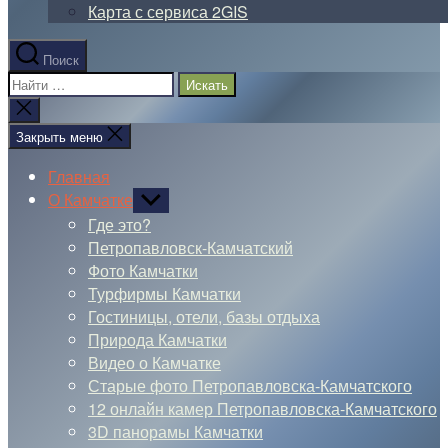
Карта с сервиса 2GIS
Поиск
Поиск:
Закрыть
поиск
Закрыть меню
Главная
О Камчатке
Показывать
подменю
Где это?
Петропавловск-Камчатский
Фото Камчатки
Турфирмы Камчатки
Гостиницы, отели, базы отдыха
Природа Камчатки
Видео о Камчатке
Старые фото Петропавловска-Камчатского
12 онлайн камер Петропавловска-Камчатского
3D панорамы Камчатки