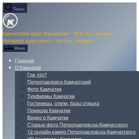
Перейти
Поиск
к
О
содержимому
Камчатке
Камчатский край. Население ~ 316 тыс. человек.
Интернет аудитория ~ 160 тыс. человек
Меню
Главная
О Камчатке
Где это?
Петропавловск-Камчатский
Фото Камчатки
Турфирмы Камчатки
Гостиницы, отели, базы отдыха
Природа Камчатки
Видео о Камчатке
Старые фото Петропавловска-Камчатского
12 онлайн камер Петропавловска-Камчатского
3D панорамы Камчатки