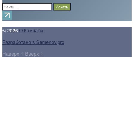
Поиск:
© 2026
О Камчатке
Разработано в Semenov.pro
Наверх
↑
Вверх
↑
Прокрутка
вверх